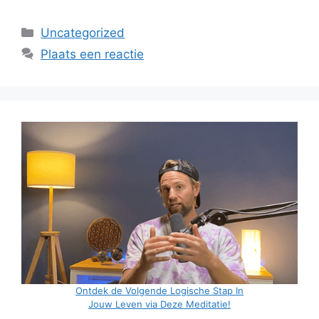
Categorieën
Uncategorized
Plaats een reactie
Ontdek de Volgende Logische Stap In
Jouw Leven via Deze Meditatie!